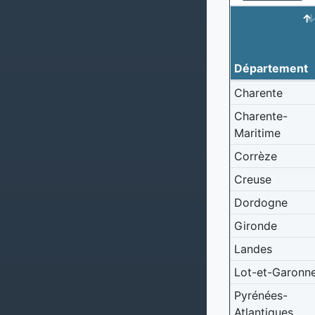
Département
Charente
Charente-
Maritime
Corrèze
Creuse
Dordogne
Gironde
Landes
Lot-et-Garonn
Pyrénées-
Atlantiques