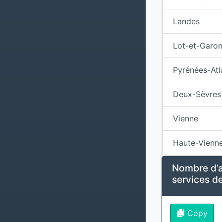
Landes
Lot-et-Garo
Pyrénées-Atl
Deux-Sèvres
Vienne
Haute-Vienn
Nombre d’a
services de
Copy