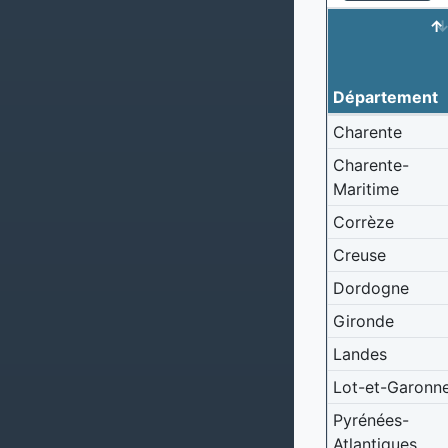
Département
Charente
Charente-
Maritime
Corrèze
Creuse
Dordogne
Gironde
Landes
Lot-et-Garonn
Pyrénées-
Atlantiques