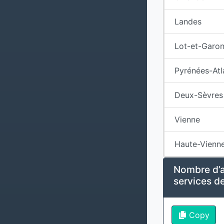
Landes
Lot-et-Garo
Pyrénées-Atl
Deux-Sèvres
Vienne
Haute-Vienn
Nombre d’a
services de
Copy