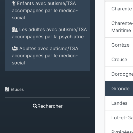
Enfants avec autisme/TSA
Charente
accompagnés par le médico-
social
Charente
Les adultes avec autisme/TSA
Maritime
accompagnés par la psychiatrie
Corrèze
Adultes avec autisme/TSA
accompagnés par le médico-
Creuse
social
Dordogn
Gironde
Etudes
Landes
Rechercher
Lot-et-G
Pyrénées