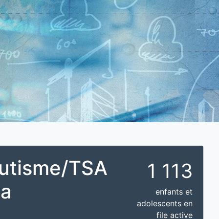
autisme/TSA
1 113
la
enfants et
adolescents en
file active