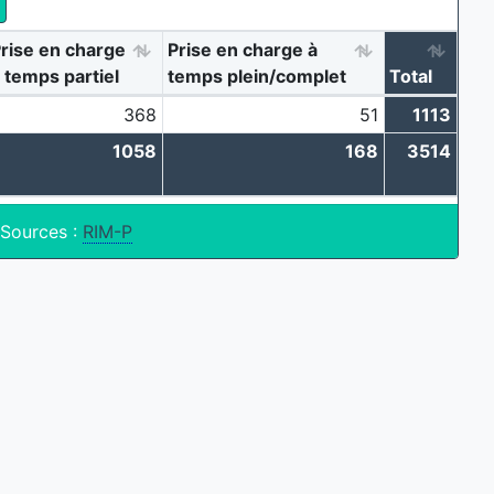
rise en charge
Prise en charge à
 temps partiel
temps plein/complet
Total
368
51
1113
1058
168
3514
Sources :
RIM-P