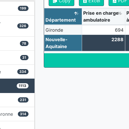
Copy
Excel
PDF
199
Prise en charge
P
Département
ambulatoire
à
-
326
Gironde
694
Nouvelle-
2288
78
Aquitaine
31
e
334
1113
231
aronne
314
-