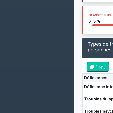
50 ANS ET PLUS
61.5 %
Types de t
personnes
Copy
Déficiences
Déficience inte
Troubles du sp
Troubles psyc