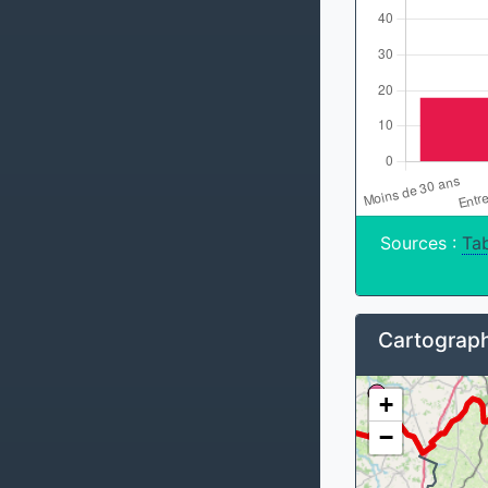
Sources :
Tab
Cartograph
+
−