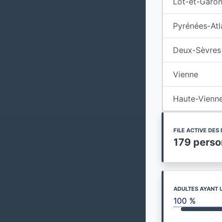
Lot-et-Garo
Pyrénées-Atl
Deux-Sèvres
Vienne
Haute-Vienn
FILE ACTIVE DE
179 pers
ADULTES AYANT 
100 %