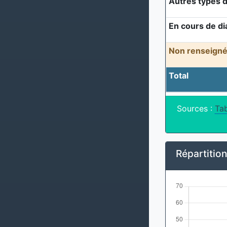
Autres types d
En cours de di
Non renseigné
Total
Sources :
Tab
Répartitio