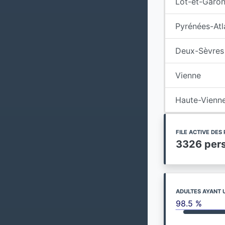
Lot-et-Garo
Pyrénées-Atl
Deux-Sèvres
Vienne
Haute-Vienn
FILE ACTIVE DE
3326 per
ADULTES AYANT 
98.5 %