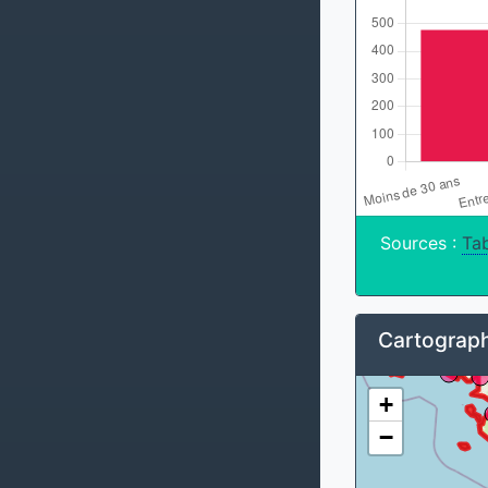
Sources :
Tab
Cartograph
+
−