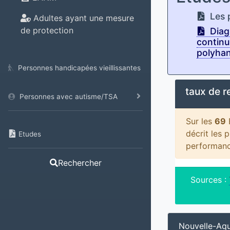
Les p
Adultes ayant une mesure
de protection
Diagn
continu
polyhan
Personnes handicapées vieillissantes
taux de 
Personnes avec autisme/TSA
Sur les
69
décrit les 
Etudes
performanc
Rechercher
Sources :
Nouvelle-Aqu