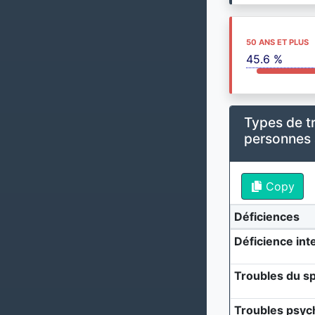
50 ANS ET PLUS
45.6 %
Types de t
personnes
Copy
Déficiences
Déficience inte
Troubles du sp
Troubles psyc