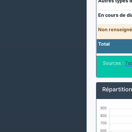
Autres types d
En cours de di
Non renseigné
Total
Sources :
Tab
Répartitio