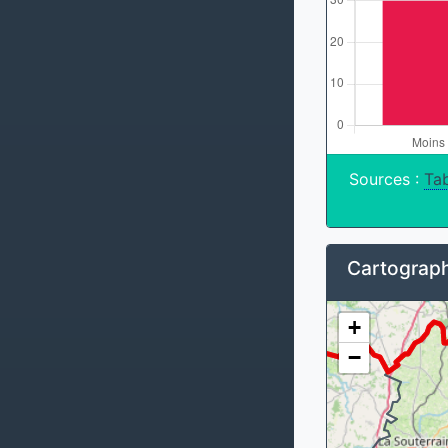
Sources :
Tab
Cartograph
+
−