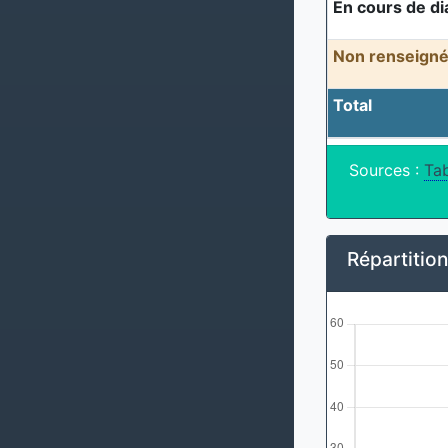
En cours de di
Non renseigné
Total
Sources :
Tab
Répartitio