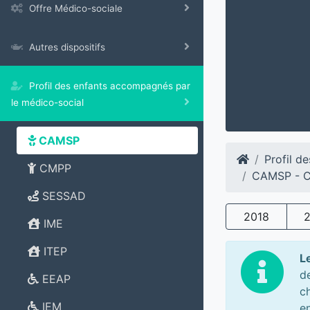
Offre Médico-sociale
Autres dispositifs
Profil des enfants accompagnés par
le médico-social
CAMSP
Profil d
CMPP
CAMSP - Ce
SESSAD
2018
IME
ITEP
L
d
EEAP
c
IEM
e