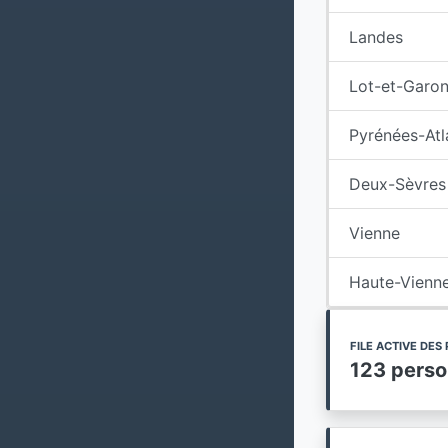
Landes
Lot-et-Garo
Pyrénées-Atl
Deux-Sèvres
Vienne
Haute-Vienn
FILE ACTIVE DE
123 pers