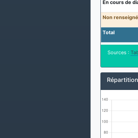
En cours de di
Non renseigné
Total
Sources :
Tab
Répartitio