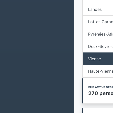
Landes
Lot-et-Garo
Pyrénées-Atl
Deux-Sèvres
Vienne
Haute-Vienn
FILE ACTIVE DE
270 pers