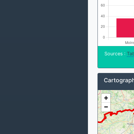
Sources :
Tab
Cartograph
+
−