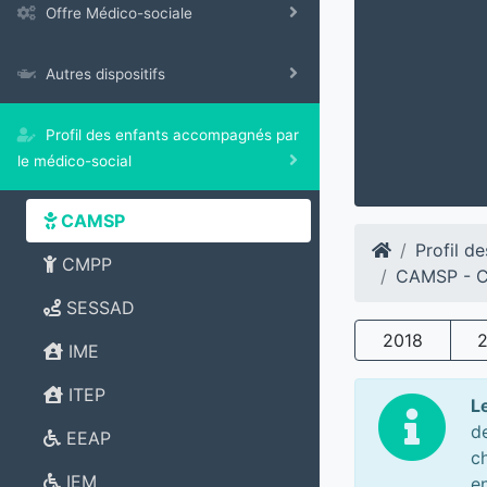
Offre Médico-sociale
Autres dispositifs
Profil des enfants accompagnés par
le médico-social
CAMSP
Profil d
CMPP
CAMSP - Ce
SESSAD
2018
IME
ITEP
L
d
EEAP
c
IEM
e