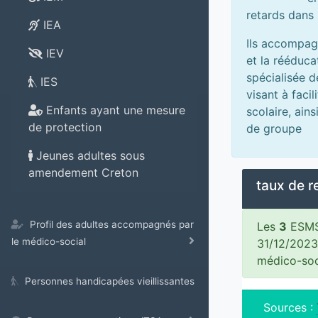
retards dans
IEA
Ils accompagn
IEV
et la rééduca
spécialisée d
IES
visant à facil
Enfants ayant une mesure
scolaire, ain
de protection
de groupe
Jeunes adultes sous
amendement Creton
taux de 
Profil des adultes accompagnés par
Les
3
ESMS 
le médico-social
31/12/2023
médico-soc
Personnes handicapées vieillissantes
Sources :