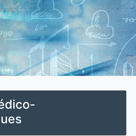
édico-
ques