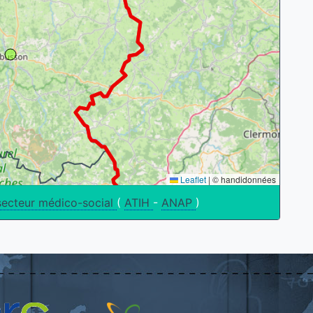
Leaflet
|
© handidonnées
secteur médico-social
(
ATIH
-
ANAP
)