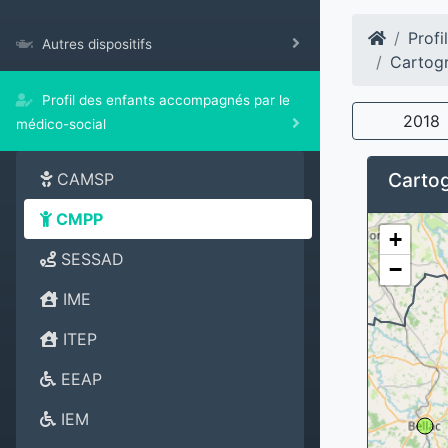
Profi
Autres dispositifs
Cartogr
Profil des enfants accompagnés par le
2018
médico-social
Cartog
CAMSP
CMPP
+
SESSAD
−
IME
ITEP
EEAP
IEM