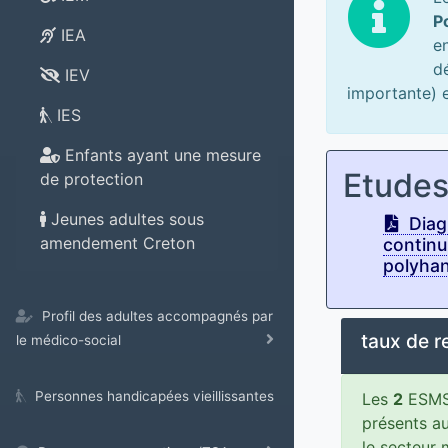
P
IEA
e
d
IEV
importante) e
IES
Enfants ayant une mesure
Etude
de protection
Jeunes adultes sous
Diagn
amendement Creton
continu
polyhan
Profil des adultes accompagnés par
taux de 
le médico-social
Personnes handicapées vieillissantes
Les
2
ESMS 
présents a
le secteur