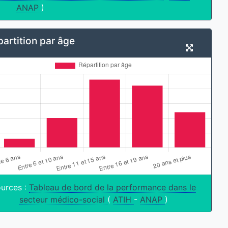
ANAP
)
artition par âge
urces :
Tableau de bord de la performance dans le
secteur médico-social
(
ATIH
-
ANAP
)