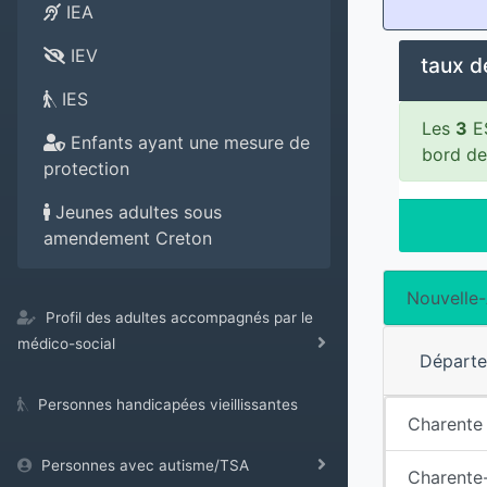
IEA
IEV
taux d
IES
Les
3
ES
Enfants ayant une mesure de
bord de
protection
Jeunes adultes sous
amendement Creton
Nouvelle-
Profil des adultes accompagnés par le
médico-social
Départ
Personnes handicapées vieillissantes
Charente
Personnes avec autisme/TSA
Charente