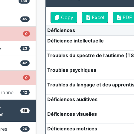
189
Copy
Excel
PDF
45
Déficiences
0
Déficience intellectuelle
e
23
Troubles du spectre de l’autisme (T
42
Troubles psychiques
0
Troubles du langage et des apprenti
aronne
42
Déficiences auditives
-
69
Déficiences visuelles
es
Déficiences motrices
res
20