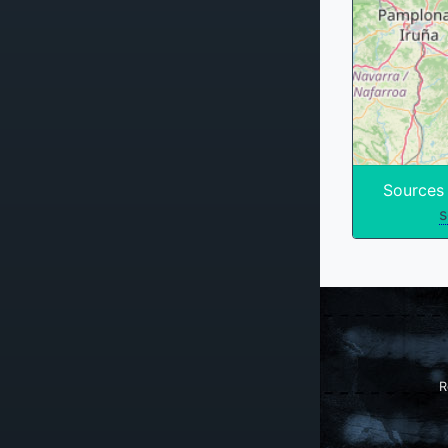
Sources
s
R