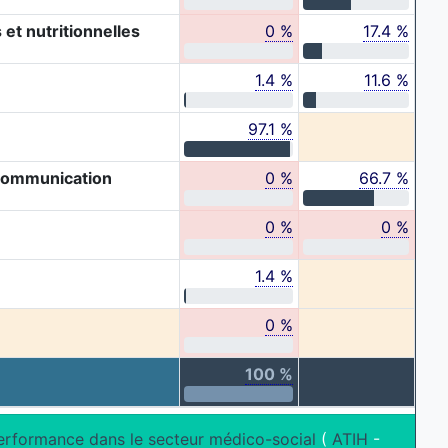
et nutritionnelles
0 %
17.4 %
1.4 %
11.6 %
97.1 %
 communication
0 %
66.7 %
0 %
0 %
1.4 %
0 %
100 %
erformance dans le secteur médico-social
(
ATIH
-