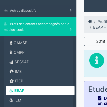
Autres dispositifs
Profi
Profil des enfants accompagnés par le
EEAP - 
médico-social
2018
CAMSP
CMPP
SESSAD
IME
ITEP
Etud
EEAP
Di
IEM
en s