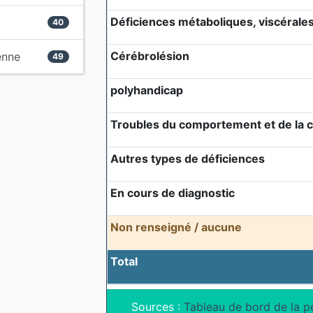
Déficiences métaboliques, viscérales 
40
Cérébrolésion
enne
49
polyhandicap
Troubles du comportement et de la
Autres types de déficiences
En cours de diagnostic
Non renseigné / aucune
Total
Sources :
Tableau de bord de la p