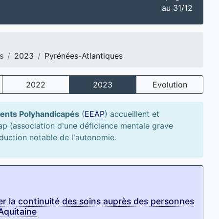
au 31/12
s
2023
Pyrénées-Atlantiques
2022
2023
Evolution
cents Polyhandicapés
(
EEAP
) accueillent et
p (association d'une déficience mentale grave
éduction notable de l'autonomie.
er la continuité des soins auprès des personnes
Aquitaine