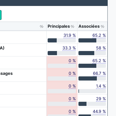
Principales
Associées
31.9 %
65.2 %
SA)
33.3 %
58 %
0 %
65.2 %
ssages
0 %
66.7 %
0 %
1.4 %
0 %
29 %
0 %
44.9 %