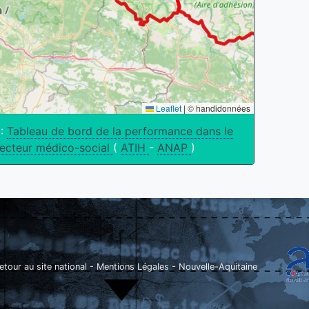
Leaflet
|
© handidonnées
 :
Tableau de bord de la performance dans le
ecteur médico-social
(
ATIH
-
ANAP
)
etour au site national
-
Mentions Légales
-
Nouvelle-Aquitaine