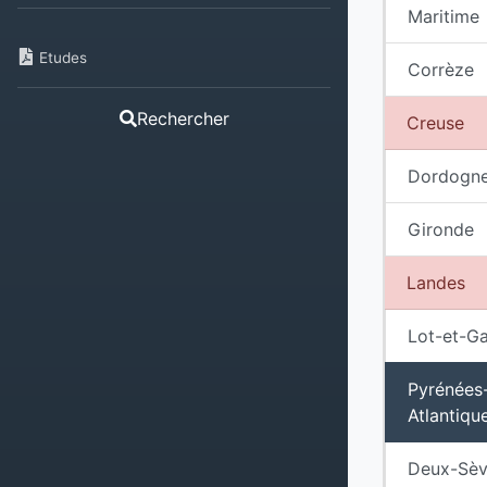
Maritime
Etudes
Corrèze
Rechercher
Creuse
Dordogn
Gironde
Landes
Lot-et-G
Pyrénées
Atlantiqu
Deux-Sèv