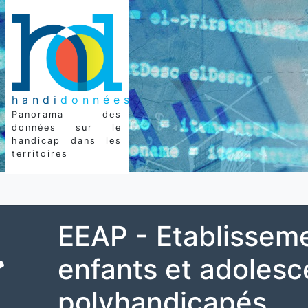
handi
données
Panorama des
données sur le
handicap dans les
territoires
EEAP - Etablissem
enfants et adolesc
polyhandicapés