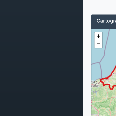
Cartogra
+
−