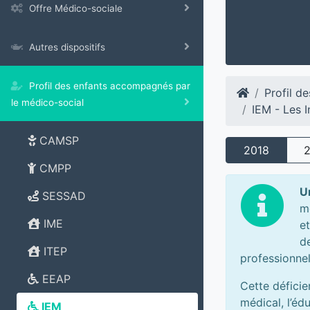
Offre Médico-sociale
Autres dispositifs
Profil des enfants accompagnés par
Profil d
le médico-social
IEM - Les I
CAMSP
2018
CMPP
U
SESSAD
m
IME
e
de
ITEP
professionnel
EEAP
Cette déficie
médical, l’éd
IEM