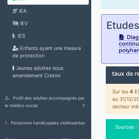
IEA
Etude
IEV
IES
Diagn
continu
Enfants ayant une mesure
polyhan
de protection
Jeunes adultes sous
taux de 
amendement Creton
Sur les
4
ES
Profil des adultes accompagnés par
au 31/12/2
le médico-social
secteur mé
Personnes handicapées vieillissantes
Sources :