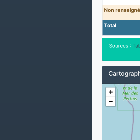
Non renseigné
Total
Sources :
Tab
Cartograph
+
−