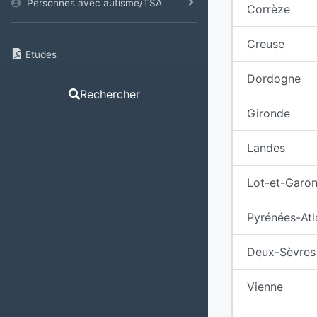
Personnes avec autisme/TSA
Corrèze
Creuse
Etudes
Dordogne
Rechercher
Gironde
Landes
Lot-et-Garo
Pyrénées-Atl
Deux-Sèvres
Vienne