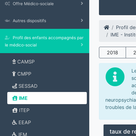
Offre Médico-sociale
Autres dispositifs
Profil d
IME - Insti
Profil des enfants accompagnés par
le médico-social
2018
CAMSP
L
CMPP
so
a
SESSAD
d
IME
neuropsychiat
troubles de 
ITEP
EEAP
taux de 
IEM