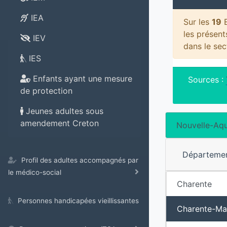
IEA
Sur les
19
E
les présen
IEV
dans le se
IES
Enfants ayant une mesure
Sources :
de protection
Jeunes adultes sous
amendement Creton
Nouvelle-Aqu
Départeme
Profil des adultes accompagnés par
le médico-social
Charente
Personnes handicapées vieillissantes
Charente-Ma