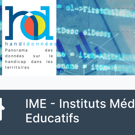
handi
données
Panorama des
données sur le
handicap dans les
territoires
IME - Instituts Méd
Educatifs