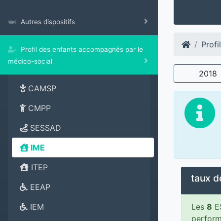
Autres dispositifs
Profi
Profil des enfants accompagnés par le
médico-social
2018
CAMSP
CMPP
SESSAD
IME
ITEP
taux d
EEAP
Les
8
ES
IEM
perform