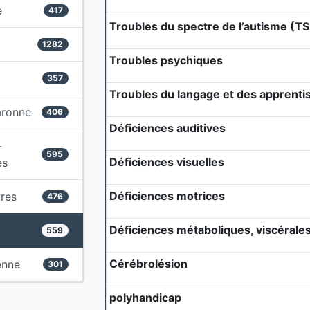
e
417
Troubles du spectre de l’autisme (T
1282
Troubles psychiques
357
Troubles du langage et des apprenti
aronne
406
Déficiences auditives
-
595
Déficiences visuelles
es
Déficiences motrices
res
476
Déficiences métaboliques, viscérales 
559
Cérébrolésion
enne
301
polyhandicap