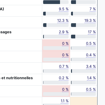
SA)
9.5 %
7 %
12.3 %
19.3 %
ssages
2.9 %
17 %
0 %
0.5 %
0 %
0.4 %
0.7 %
3.4 %
et nutritionnelles
0.2 %
1.4 %
0 %
0.5 %
1.1 %