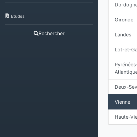
Dordogn
Etudes
Gironde
Rechercher
Landes
Lot-et-G
Pyrénées
Atlantiqu
Deux-Sèv
Vienne
Haute-Vi