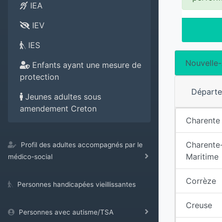
IEA
IEV
IES
Nouvelle-
Enfants ayant une mesure de
protection
Départ
Jeunes adultes sous
amendement Creton
Charente
Charente
Profil des adultes accompagnés par le
Maritime
médico-social
Corrèze
Personnes handicapées vieillissantes
Creuse
Personnes avec autisme/TSA