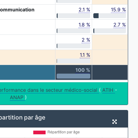
 communication
2.1 %
15.9 %
1.8 %
2.7 %
2 %
1.1 %
100 %
erformance dans le secteur médico-social
(
ATIH
-
ANAP
)
artition par âge