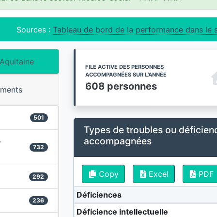
Sources :
Tableau de bord de la performance dans le 
Aquitaine
FILE ACTIVE DES PERSONNES
ACCOMPAGNÉES SUR L’ANNÉE
608 personnes
ements
501
Types de troubles ou déficien
accompagnées
-
732
Copy
Excel
PDF
292
Déficiences
236
Déficience intellectuelle