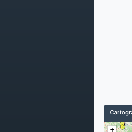
Cartogra
+