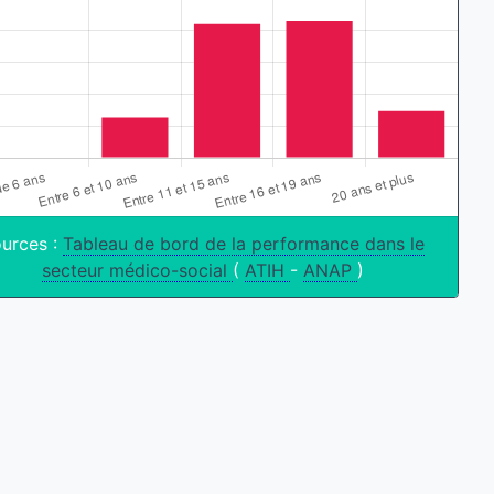
urces :
Tableau de bord de la performance dans le
secteur médico-social
(
ATIH
-
ANAP
)