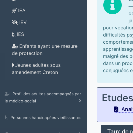
—
IEA
d
j
IEV
pour vocation
IES
difficultés p
comportement
Enfants ayant une mesure
apprentissage
de protection
malgré des po
dans un proce
Jeunes adultes sous
conjuguées e
amendement Creton
Profil des adultes accompagnés par
Etude
le médico-social
Analy
Personnes handicapées vieillissantes
Taux de 