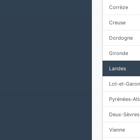
Corrèze
Creuse
Dordogne
Gironde
Landes
Lot-et-Garo
Pyrénées-Atl
Deux-Sèvres
Vienne