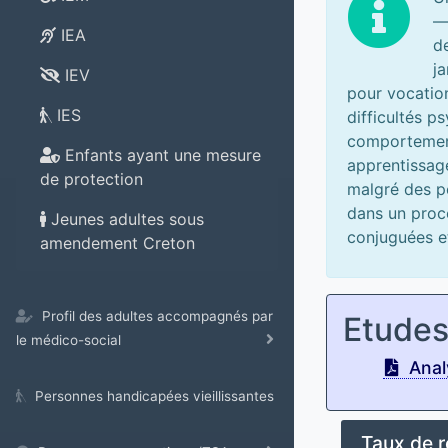
—
IEA
d
j
IEV
pour vocation
IES
difficultés p
comportement
Enfants ayant une mesure
apprentissage
de protection
malgré des po
dans un proce
Jeunes adultes sous
conjuguées e
amendement Creton
Profil des adultes accompagnés par
Etude
le médico-social
Analy
Personnes handicapées vieillissantes
Taux de 