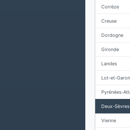
Corrèze
Creuse
Dordogne
Gironde
Landes
Lot-et-Garo
Pyrénées-Atl
Deux-Sèvres
Vienne