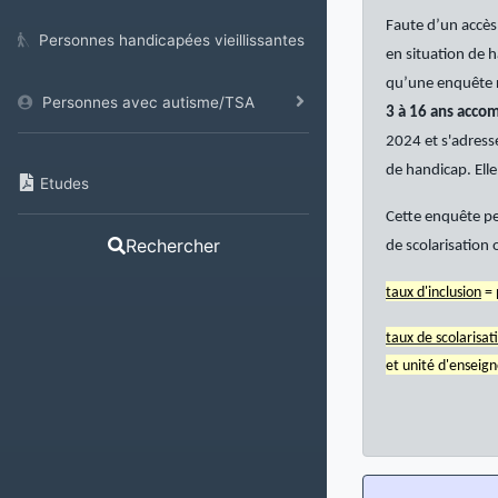
Faute d’un accès 
Personnes handicapées vieillissantes
en situation de h
qu’une enquête r
Personnes avec autisme/TSA
3 à 16 ans acco
2024 et s'adress
de handicap. Ell
Etudes
Cette enquête pe
Rechercher
de scolarisation o
taux d'inclusion
= 
taux de scolarisat
et unité d'enseig