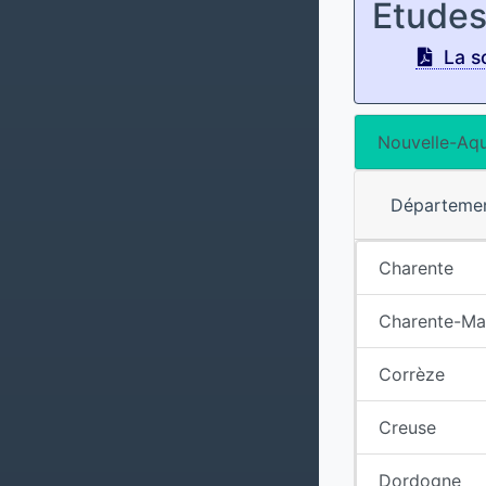
Etude
La sc
Nouvelle-Aqu
Départeme
Charente
Charente-Ma
Corrèze
Creuse
Dordogne