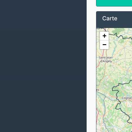
Carte
+
−