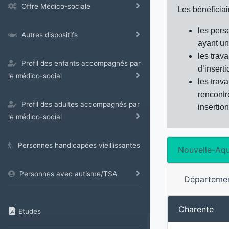
Offre Médico-sociale
Les bénéficiair
les pers
Autres dispositifs
ayant un 
les trav
Profil des enfants accompagnés par
d’inserti
le médico-social
les trav
rencontr
Profil des adultes accompagnés par
insertio
le médico-social
Personnes handicapées vieillissantes
Nouvelle-Aqu
Personnes avec autisme/TSA
Départeme
Charente
Etudes