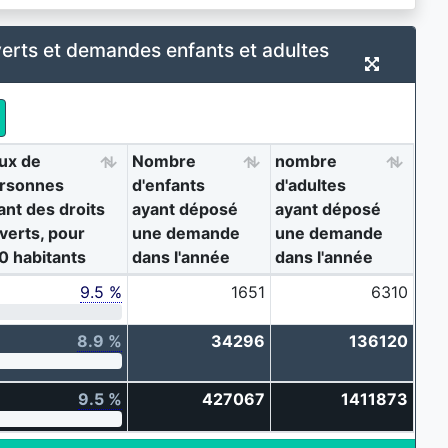
verts et demandes enfants et adultes
ux de
Nombre
nombre
rsonnes
d'enfants
d'adultes
ant des droits
ayant déposé
ayant déposé
verts, pour
une demande
une demande
0 habitants
dans l'année
dans l'année
9.5 %
1651
6310
8.9 %
34296
136120
9.5 %
427067
1411873