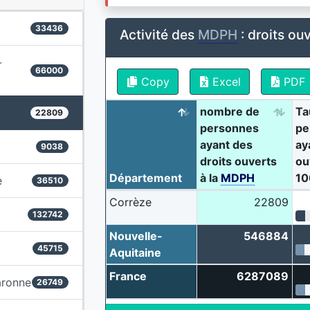
33436
Activité des
MDPH
: droits ou
-
66000
Copy
Excel
PDF
nombre de
Ta
22809
personnes
pe
ayant des
ay
9038
droits ouverts
ou
Département
à la
MDPH
10
e
36510
Corrèze
22809
132742
Nouvelle-
546884
45715
Aquitaine
France
6287089
aronne
26749