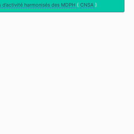
 d’activité harmonisés des MDPH
(
CNSA
)