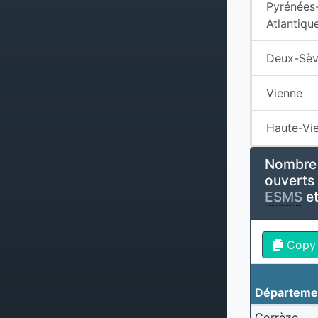
Pyrénées
Atlantiqu
Deux-Sèv
Vienne
Haute-Vi
Nombre 
ouverts 
ESMS
et
Copy
Départeme
Corrèze