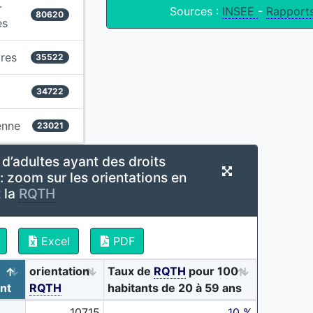
-
Sources :
INSEE
-
Rapports
80620
es
res
35522
34722
enne
23021
d’adultes ayant des droits
: zoom sur les orientations en
 la
RQTH
Excel
PDF
orientation
Taux de
RQTH
pour 100
nt
RQTH
habitants de 20 à 59 ans
10715
10 %