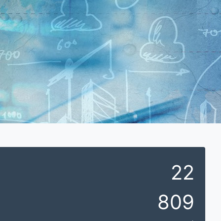
22
809