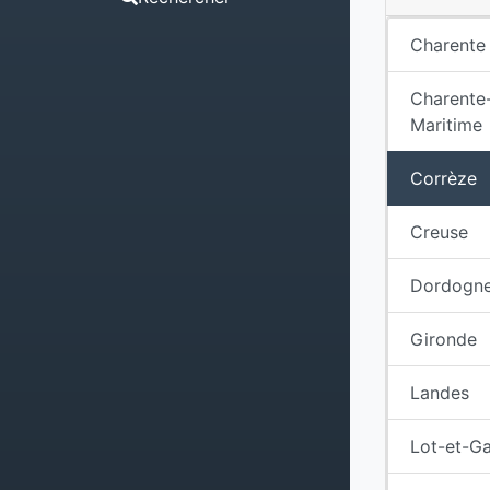
Charente
Charente
Maritime
Corrèze
Creuse
Dordogn
Gironde
Landes
Lot-et-G