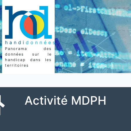
handi
données
Panorama des
données sur le
handicap dans les
territoires
Activité MDPH