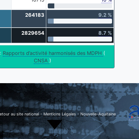
264183
9.2 %
2829654
8.7 %
 :
Rapports d’activité harmonisés des MDPH
(
CNSA
)
etour au site national
-
Mentions Légales
-
Nouvelle-Aquitaine