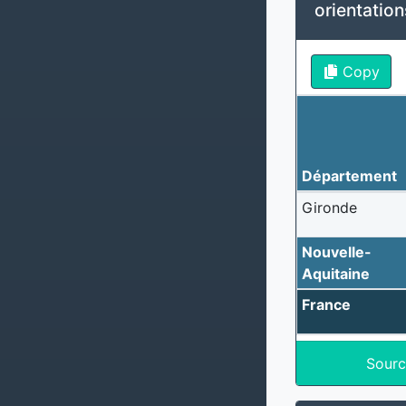
orientatio
Copy
Département
Gironde
Nouvelle-
Aquitaine
France
Sourc