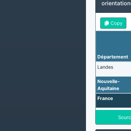
orientatio
Copy
Département
Landes
Nouvelle-
Aquitaine
France
Sourc