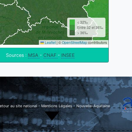
< 32‰
Entre 32 et 36‰
> 36‰
Leaflet
|
©
OpenStreetMap
contributors
Sources :
MSA
-
CNAF
-
INSEE
etour au site national
-
Mentions Légales
-
Nouvelle-Aquitaine