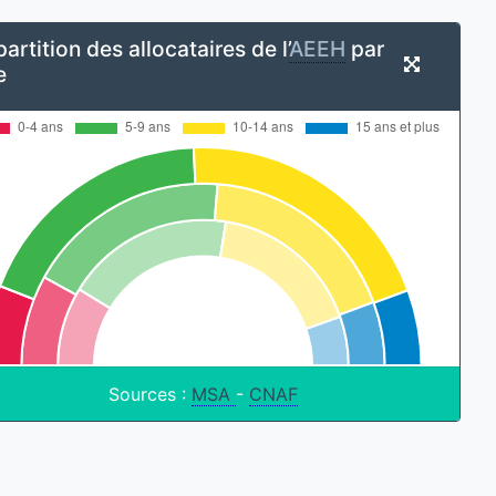
artition des allocataires de l’
AEEH
par
e
Sources :
MSA
-
CNAF