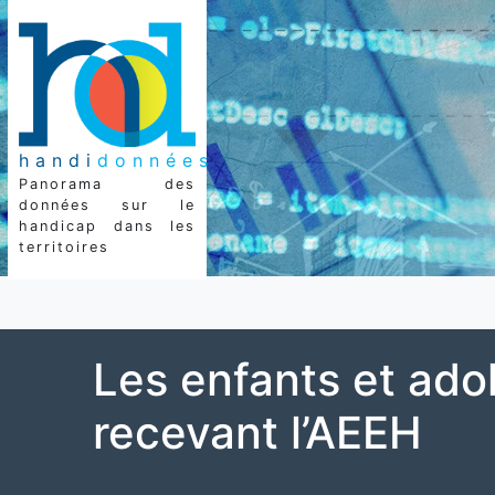
handi
données
Panorama des
données sur le
handicap dans les
territoires
Les enfants et ado
recevant l’AEEH