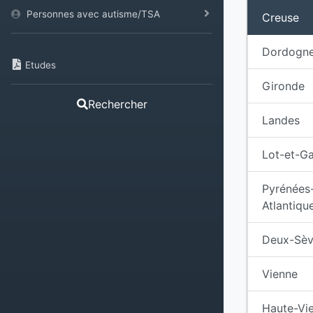
Personnes avec autisme/TSA
Creuse
Dordogn
Etudes
Gironde
Rechercher
Landes
Lot-et-G
Pyrénées
Atlantiqu
Deux-Sèv
Vienne
Haute-Vi