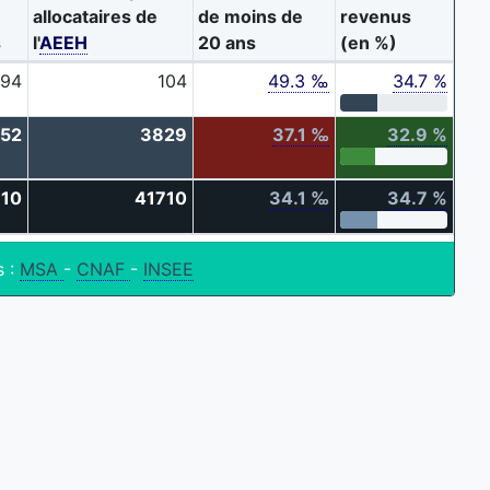
allocataires de
de moins de
revenus
s
l'
AEEH
20 ans
(en %)
94
104
49.3 ‰
34.7 %
52
3829
37.1 ‰
32.9 %
10
41710
34.1 ‰
34.7 %
s :
MSA
-
CNAF
-
INSEE