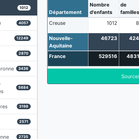
Nombre
de
1012
Département
d'enfants
famille
e
Creuse
1012
8
4057
Nouvelle-
46723
424
12249
Aquitaine
2870
France
529516
4831
aronne
3436
Source
-
5684
es
res
3198
2571
enne
2735