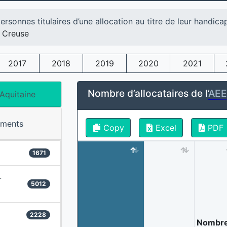
ersonnes titulaires d’une allocation au titre de leur handica
Creuse
2017
2018
2019
2020
2021
Nombre d’allocataires de l’
AE
Aquitaine
ements
Copy
Excel
PDF
1671
-
5012
2228
Nombr