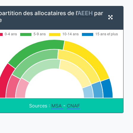
artition des allocataires de l’
AEEH
par
e
Sources :
MSA
-
CNAF