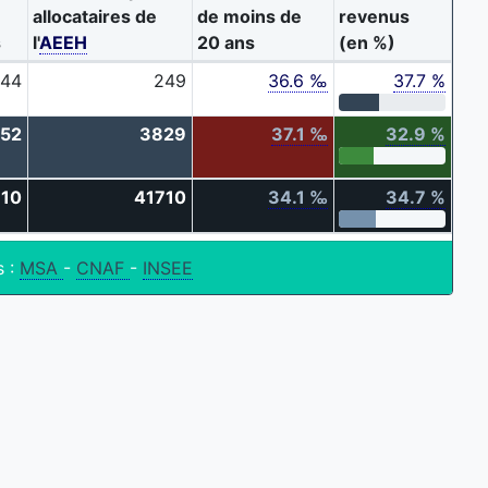
allocataires de
de moins de
revenus
s
l'
AEEH
20 ans
(en %)
44
249
36.6 ‰
37.7 %
52
3829
37.1 ‰
32.9 %
10
41710
34.1 ‰
34.7 %
s :
MSA
-
CNAF
-
INSEE