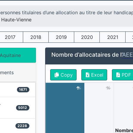
ersonnes titulaires d’une allocation au titre de leur handica
Haute-Vienne
2017
2018
2019
2020
2021
Nombre d’allocataires de l’
AE
Aquitaine
ements
Copy
Excel
PDF
1671
-
5012
2228
Nombr