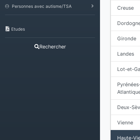
Personnes avec autisme/TSA
Creuse
Dordogn
Etudes
Gironde
Rechercher
Landes
Lot-et-G
Pyrénées
Atlantiqu
Deux-Sèv
Vienne
Haute-Vi