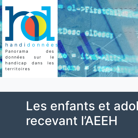
handi
données
Panorama des
données sur le
handicap dans les
territoires
Les enfants et ado
recevant l’AEEH