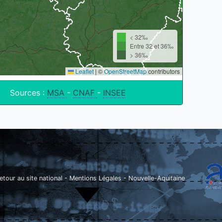
< 32‰
Entre 32 et 36‰
> 36‰
Leaflet
|
©
OpenStreetMap
contributors
Sources :
MSA
-
CNAF
-
INSEE
etour au site national
-
Mentions Légales
-
Nouvelle-Aquitaine