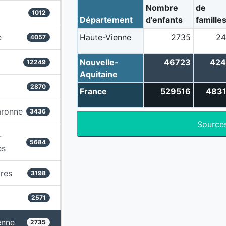
Nombre
de
1012
Département
d'enfants
famille
e
Haute-Vienne
2735
24
4057
Nouvelle-
46723
424
12249
Aquitaine
2870
France
529516
4831
aronne
3436
Source
-
5684
es
res
3198
2571
enne
2735