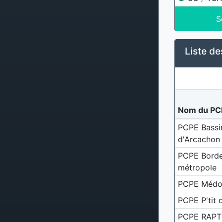
S
Liste de
Nom du PC
PCPE Bassi
d'Arcachon
PCPE Bord
métropole
PCPE Médo
PCPE P'tit
PCPE RAPT