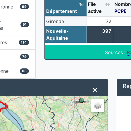
File
Nombr
aronne
99
Département
active
PCPE
-
Gironde
72
91
es
Nouvelle-
397
Aquitaine
res
114
Sources :
R
79
enne
63
Ré