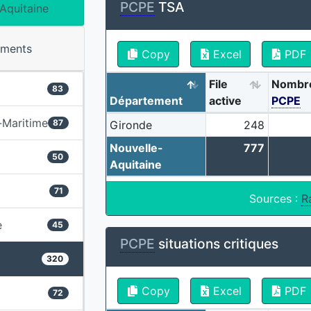
PCPE
TSA
Aquitaine
ements
Copy
Excel
PDF
File
Nombr
83
Département
active
PCPE
-Maritime
87
Gironde
248
Nouvelle-
777
50
Aquitaine
71
Sources :
R
e
45
PCPE
situations critiques
320
Copy
Excel
PDF
72