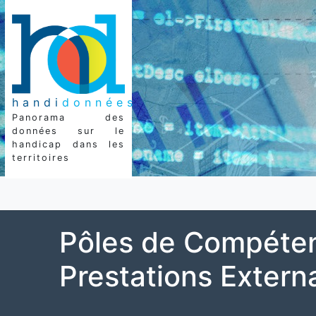
handi
données
Panorama des
données sur le
handicap dans les
territoires
Pôles de Compéten
Prestations Extern