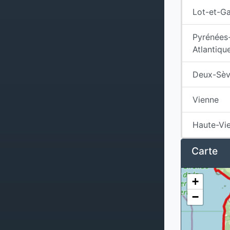
Lot-et-G
Pyrénées
Atlantiqu
Deux-Sèv
Vienne
Haute-Vi
Carte
+
−