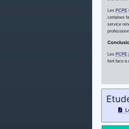
Les
PCPE
certaines fa
service rend
professionn
Conclusi
Les
PCPE
font face à
Etud
L