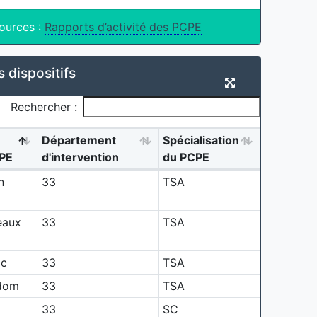
ources :
Rapports d’activité des PCPE
s dispositifs
Rechercher :
Département
Spécialisation
PE
d'intervention
du PCPE
n
33
TSA
eaux
33
TSA
c
33
TSA
 dom
33
TSA
33
SC