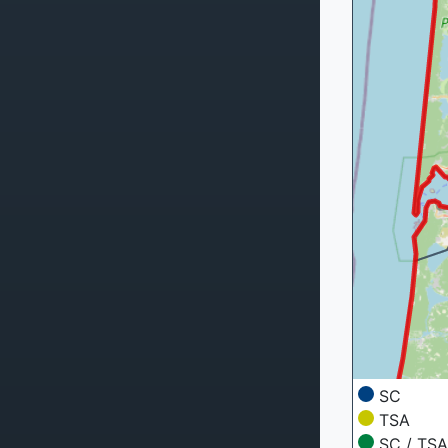
SC
TSA
SC / TSA