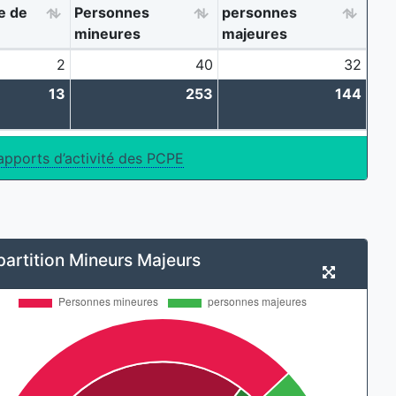
e de
Personnes
personnes
mineures
majeures
2
40
32
13
253
144
apports d’activité des PCPE
partition Mineurs Majeurs