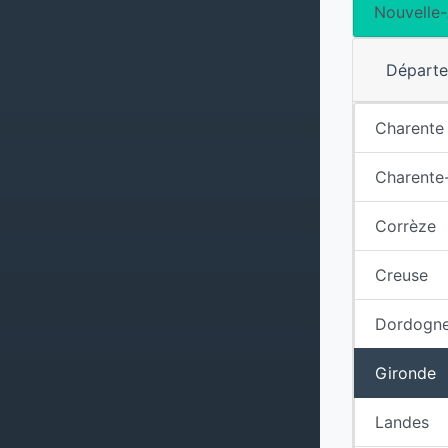
Nouvelle-
Départ
Charente
Charente
Corrèze
Creuse
Dordogn
Gironde
Landes