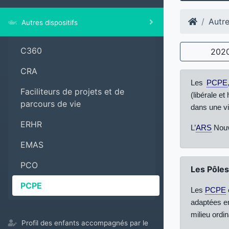
Autre
Autres dispositifs
C360
202
CRA
Les
PCPE
Faciliteurs de projets et de
(libérale e
parcours de vie
dans une vi
ERHR
L’
ARS
Nouve
EMAS
PCO
Les Pôles
PCPE
Les
PCPE
adaptées e
milieu ordin
Profil des enfants accompagnés par le