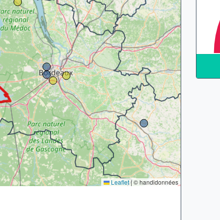
Leaflet
|
© handidonnées