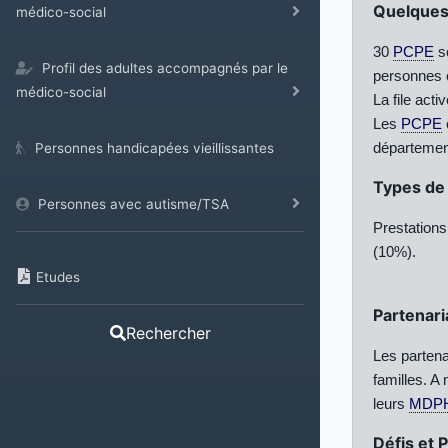
Quelques 
médico-social
30
PCPE
so
Profil des adultes accompagnés par le
personnes e
médico-social
La file ac
Les
PCPE
départemen
Personnes handicapées vieillissantes
Types de 
Personnes avec autisme/TSA
Prestations
(10%).
Etudes
Partenari
Rechercher
Les partena
familles. A
leurs
MDP
Défis et 