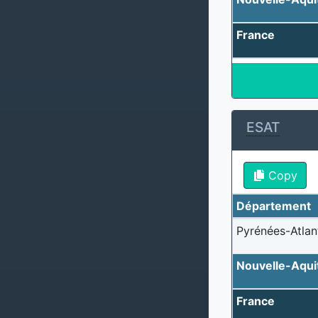
France
ESAT
Copy
Département
Pyrénées-Atlan
Nouvelle-Aqui
France