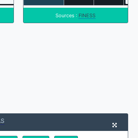
Sources :
FINESS
S