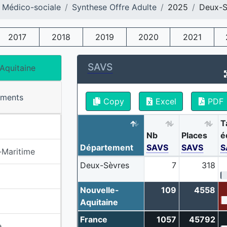
 Médico-sociale
Synthese Offre Adulte
2025
Deux-S
2017
2018
2019
2020
2021
SAVS
Aquitaine
ements
Copy
Excel
PDF
T
Nb
Places
é
Département
SAVS
SAVS
S
-Maritime
Deux-Sèvres
7
318
Nouvelle-
109
4558
Aquitaine
France
1057
45792
e