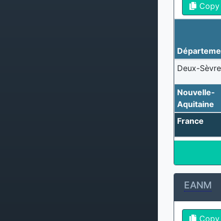
Copy
Départeme
Deux-Sèvre
Nouvelle-
Aquitaine
France
EANM
Copy