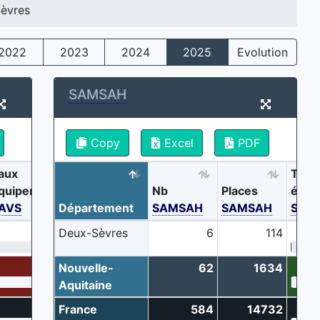
èvres
2022
2023
2024
2025
Evolution
SAMSAH
Copy
Excel
PDF
aux
Taux
quipement
Nb
Places
équi
AVS
Département
SAMSAH
SAMSAH
SAM
1.9 ‰
Deux-Sèvres
6
114
1.6 ‰
Nouvelle-
62
1634
Aquitaine
1.4 ‰
France
584
14732