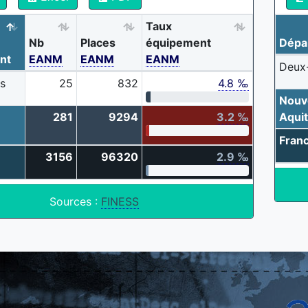
Taux
Nb
Places
équipement
Dépa
nt
EANM
EANM
EANM
Deux
s
25
832
4.8 ‰
Nouv
281
9294
3.2 ‰
Aquit
Fran
3156
96320
2.9 ‰
Sources :
FINESS