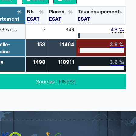
Nb
Places
Taux équipement
rtement
ESAT
ESAT
ESAT
-Sèvres
7
849
4.9 ‰
elle-
158
11464
3.9 ‰
aine
ce
1498
118911
3.6 ‰
Sources :
FINESS