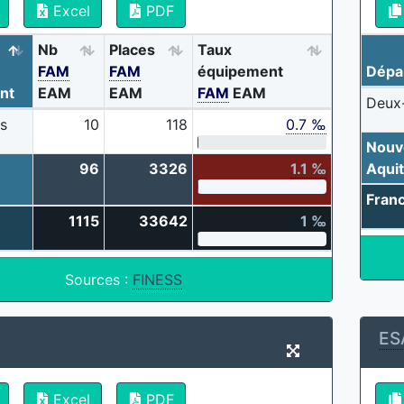
Excel
PDF
Nb
Places
Taux
FAM
FAM
équipement
Dépa
nt
EAM
EAM
FAM
EAM
Deux
s
10
118
0.7 ‰
Nouv
96
3326
1.1 ‰
Aquit
Fran
1115
33642
1 ‰
Sources :
FINESS
ES
Excel
PDF