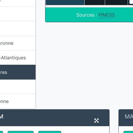
Sources :
FINESS
aronne
Atlantiques
res
enne
M
MA