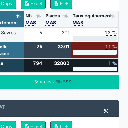
Copy
Excel
PDF
Nb
Places
Taux équipement
rtement
MAS
MAS
MAS
-Sèvres
5
201
1.2 ‰
elle-
75
3301
1.1 ‰
aine
ce
794
32800
1 ‰
Sources :
FINESS
AT
Copy
Excel
PDF