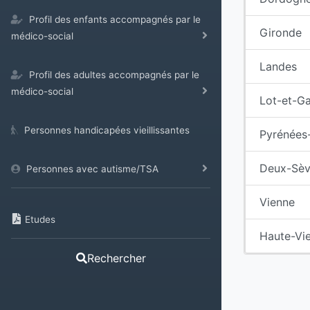
Profil des enfants accompagnés par le
Gironde
médico-social
Landes
Profil des adultes accompagnés par le
médico-social
Lot-et-G
Personnes handicapées vieillissantes
Pyrénées-
Deux-Sèv
Personnes avec autisme/TSA
Vienne
Etudes
Haute-Vi
Rechercher