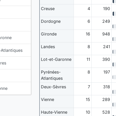
Creuse
4
190
Dordogne
6
249
Gironde
16
948
aronne
Landes
8
241
Atlantiques
Lot-et-Garonne
11
390
res
Pyrénées-
8
197
Atlantiques
Deux-Sèvres
7
318
enne
Vienne
15
289
Haute-Vienne
10
528