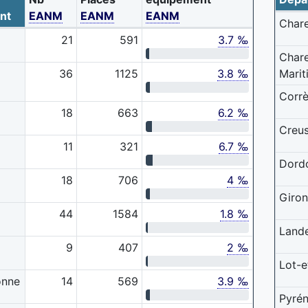
nt
EANM
EANM
EANM
Char
21
591
3.7 ‰
Char
36
1125
3.8 ‰
Marit
Corr
18
663
6.2 ‰
Creu
11
321
6.7 ‰
Dord
18
706
4 ‰
Giro
44
1584
1.8 ‰
Land
9
407
2 ‰
Lot-e
onne
14
569
3.9 ‰
Pyré