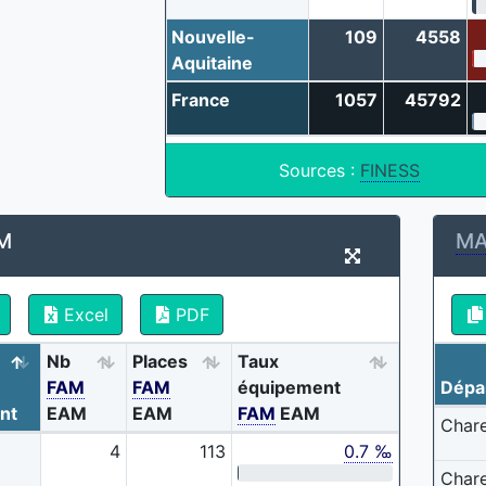
Nouvelle-
109
4558
Aquitaine
France
1057
45792
Sources :
FINESS
M
MA
Excel
PDF
Nb
Places
Taux
FAM
FAM
équipement
Dépa
nt
EAM
EAM
FAM
EAM
Char
4
113
0.7 ‰
Char