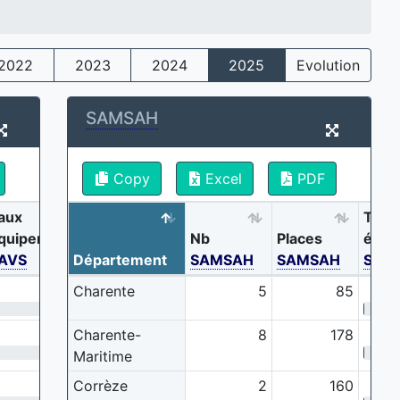
2022
2023
2024
2025
Evolution
SAMSAH
Copy
Excel
PDF
aux
Taux
quipement
Nb
Places
équi
AVS
Département
SAMSAH
SAMSAH
SAM
2 ‰
Charente
5
85
1.3 ‰
Charente-
8
178
Maritime
4.7 ‰
Corrèze
2
160