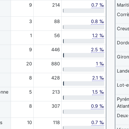
9
214
0.7 ‰
Marit
Corr
3
88
0.8 ‰
Creu
1
56
1.2 ‰
Dord
9
446
2.5 ‰
Giro
20
880
1 ‰
Land
8
428
2.1 ‰
Lot-e
onne
5
213
1.5 ‰
Pyré
8
307
0.9 ‰
Atlan
Deux
s
10
118
0.7 ‰