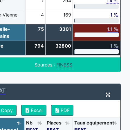
ne
7
294
1.4 ‰
e-Vienne
4
169
1 ‰
elle-
75
3301
1.1 ‰
aine
ce
794
32800
1 ‰
Sources :
FINESS
AT
Copy
Excel
PDF
Nb
Places
Taux équipement
rtement
ESAT
ESAT
ESAT