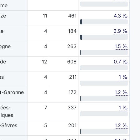
ime
èze
11
461
4.3 ‰
se
4
184
3.9 ‰
ogne
4
263
1.5 ‰
nde
12
608
0.7 ‰
es
4
211
1 ‰
t-Garonne
4
172
1.2 ‰
nées-
7
337
1 ‰
tiques
-Sèvres
5
201
1.2 ‰