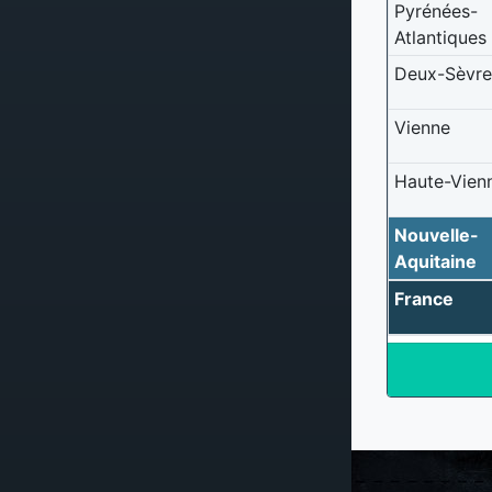
Pyrénées-
Atlantiques
Deux-Sèvre
Vienne
Haute-Vien
Nouvelle-
Aquitaine
France