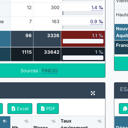
Vien
12
300
1.4 ‰
Haut
ne
7
163
0.9 ‰
Nouv
96
3326
1.1 ‰
Aquit
Fran
1115
33642
1 ‰
Sources :
FINESS
ES
Excel
PDF
Taux
Nb
Places
équipement
Dépa