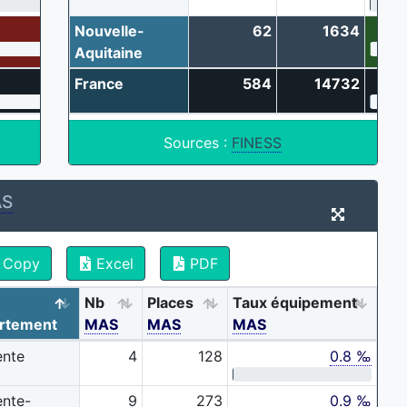
1.6 ‰
Nouvelle-
62
1634
Aquitaine
1.4 ‰
France
584
14732
Sources :
FINESS
S
Copy
Excel
PDF
Nb
Places
Taux équipement
rtement
MAS
MAS
MAS
ente
4
128
0.8 ‰
ente-
9
273
0.9 ‰