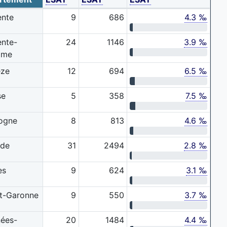
ente
9
686
4.3 ‰
ente-
24
1146
3.9 ‰
ime
èze
12
694
6.5 ‰
se
5
358
7.5 ‰
ogne
8
813
4.6 ‰
nde
31
2494
2.8 ‰
es
9
624
3.1 ‰
t-Garonne
9
550
3.7 ‰
nées-
20
1484
4.4 ‰