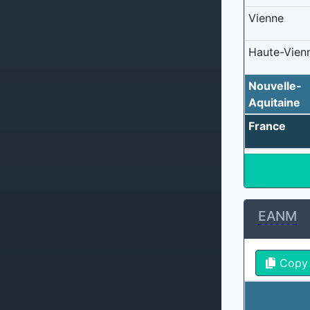
Vienne
Haute-Vien
Nouvelle-
Aquitaine
France
EANM
Copy