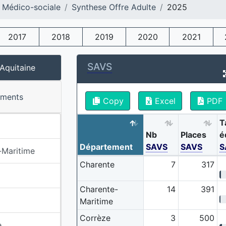
 Médico-sociale
Synthese Offre Adulte
2025
2017
2018
2019
2020
2021
SAVS
Aquitaine
ements
Copy
Excel
PDF
T
Nb
Places
é
Département
SAVS
SAVS
S
-Maritime
Charente
7
317
Charente-
14
391
Maritime
Corrèze
3
500
e