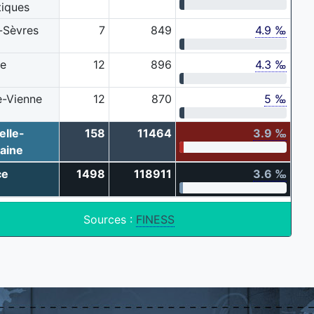
tiques
-Sèvres
7
849
4.9 ‰
ne
12
896
4.3 ‰
e-Vienne
12
870
5 ‰
elle-
158
11464
3.9 ‰
aine
ce
1498
118911
3.6 ‰
Sources :
FINESS