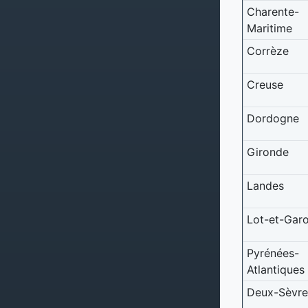
Charente-
Maritime
Corrèze
Creuse
Dordogne
Gironde
Landes
Lot-et-Gar
Pyrénées-
Atlantiques
Deux-Sèvre