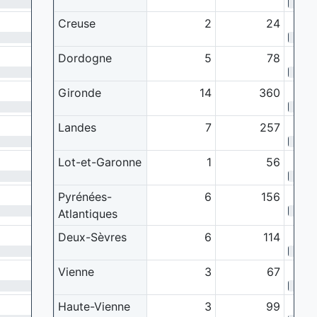
4 ‰
Creuse
2
24
1.4 ‰
Dordogne
5
78
1.1 ‰
Gironde
14
360
1.2 ‰
Landes
7
257
2.7 ‰
Lot-et-Garonne
1
56
0.6 ‰
Pyrénées-
6
156
Atlantiques
1.9 ‰
Deux-Sèvres
6
114
1.4 ‰
Vienne
3
67
3.1 ‰
Haute-Vienne
3
99