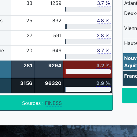
38
1259
3.7 ‰
Atlan
Deux
s
25
832
4.8 ‰
Vien
27
591
2.8 ‰
Haut
ne
20
646
3.7 ‰
Nouv
281
9294
3.2 ‰
Aquit
Fran
3156
96320
2.9 ‰
Sources :
FINESS