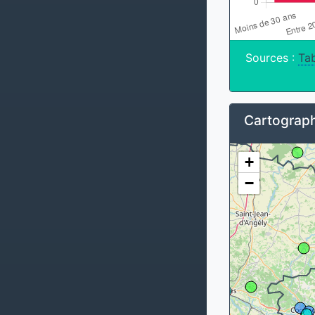
Sources :
Tab
Cartograph
+
−