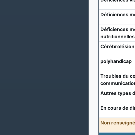
Déficiences m
Déficiences mé
nutritionnelles
Cérébrolésion
polyhandicap
Troubles du c
communicatio
Autres types d
En cours de di
Non renseigné