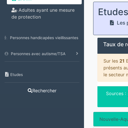
Etude
Adultes ayant une mesure
de protection
Les p
Personnes handicapées vieillissantes
Taux de 
Personnes avec autisme/TSA
Sur les
21
E
présents a
le secteur
Etudes
Rechercher
Sources :
Nouvelle-Aqu