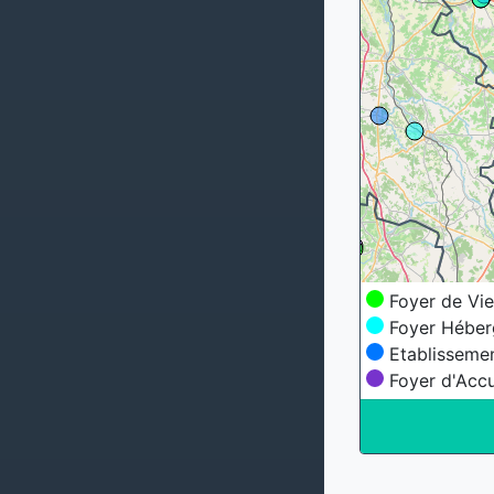
Foyer de Vie
Foyer Héber
Etablissemen
Foyer d'Accu