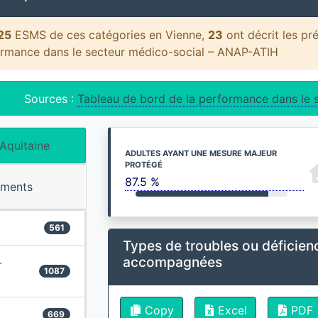
25
ESMS de ces catégories en Vienne,
23
ont décrit les pr
ormance dans le secteur médico-social – ANAP-ATIH
Sources :
Tableau de bord de la performance dans le 
Aquitaine
ADULTES AYANT UNE MESURE MAJEUR
PROTÉGÉ
87.5 %
ements
561
Types de troubles ou déficien
accompagnées
-
1087
Copy
Excel
PDF
669