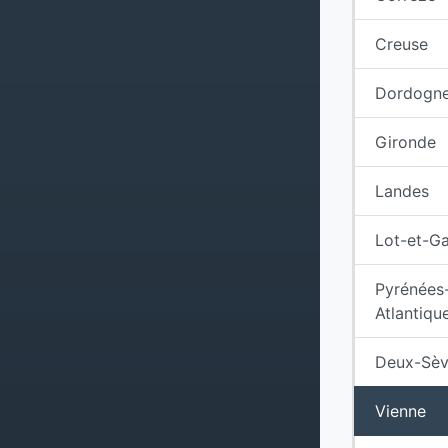
Creuse
Dordogn
Gironde
Landes
Lot-et-G
Pyrénées
Atlantiqu
Deux-Sèv
Vienne