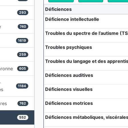
Déficiences
293
Déficience intellectuelle
e
740
Troubles du spectre de l’autisme (T
1619
Troubles psychiques
259
Troubles du langage et des apprenti
aronne
605
Déficiences auditives
-
1184
Déficiences visuelles
es
Déficiences motrices
res
762
Déficiences métaboliques, viscérales 
552