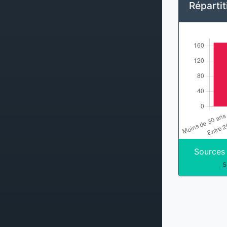
Répartit
Sources
s