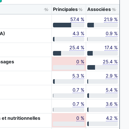
Principales
Associées
57.4 %
21.9 %
SA)
4.3 %
0.9 %
25.4 %
17.4 %
ssages
0 %
25.4 %
5.3 %
2.9 %
0.7 %
5.4 %
0.7 %
3.6 %
et nutritionnelles
0 %
4.2 %