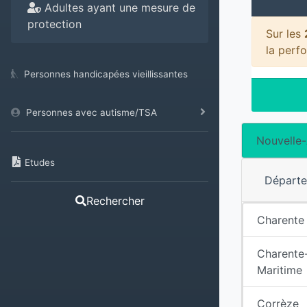
Adultes ayant une mesure de
protection
Sur les
la perf
Personnes handicapées vieillissantes
Personnes avec autisme/TSA
Nouvelle-
Etudes
Départ
Rechercher
Charente
Charente
Maritime
Corrèze