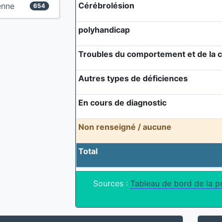
Cérébrolésion
enne
654
polyhandicap
Troubles du comportement et de la
Autres types de déficiences
En cours de diagnostic
Non renseigné / aucune
Total
Sources :
Tableau de bord de la p