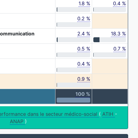
1.8 %
0.4 %
0.2 %
 communication
2.4 %
18.3 %
0.5 %
0.7 %
0.4 %
0.9 %
100 %
erformance dans le secteur médico-social
(
ATIH
-
ANAP
)