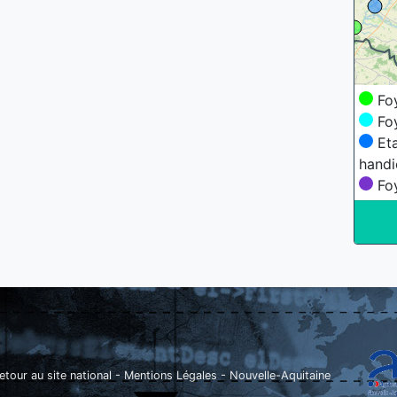
Foy
Foy
Eta
hand
Foy
etour au site national
-
Mentions Légales
-
Nouvelle-Aquitaine