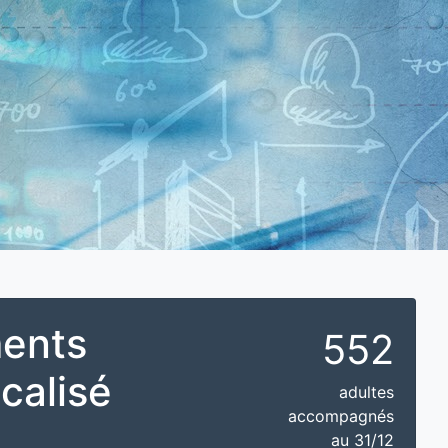
ments
552
calisé
adultes
accompagnés
au 31/12