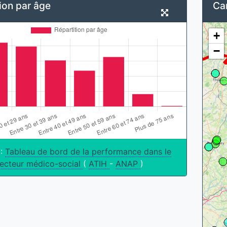
ion par âge
Car
+
−
 :
Tableau de bord de la performance dans le
ecteur médico-social
(
ATIH
-
ANAP
)