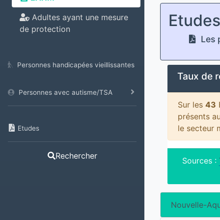
Etude
Adultes ayant une mesure
de protection
Les p
Personnes handicapées vieillissantes
Taux de 
Personnes avec autisme/TSA
Sur les
43
présents a
le secteur
Etudes
Rechercher
Sources :
Nouvelle-Aqu