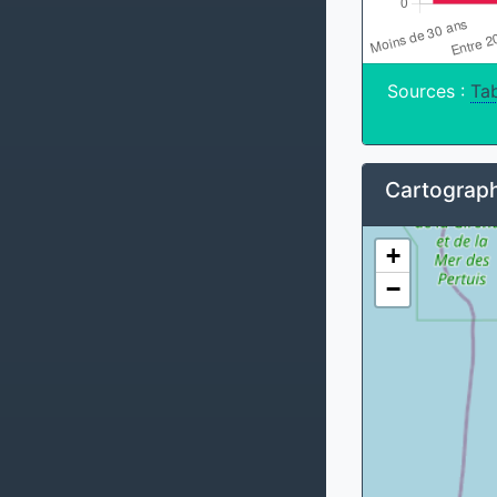
Sources :
Tab
Cartograph
+
−