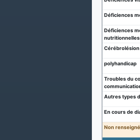
Déficiences m
Déficiences mé
nutritionnelles
Cérébrolésion
polyhandicap
Troubles du c
communicatio
Autres types d
En cours de di
Non renseigné