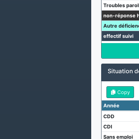
Troubles parol
non-réponse 
Autre déficien
effectif suivi
Situation d
Copy
Année
CDD
CDI
Sans emploi