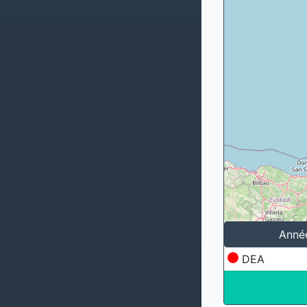
Anné
DEA