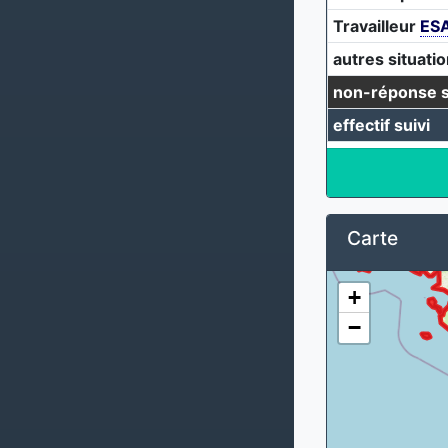
Travailleur
ES
autres situatio
non-réponse s
effectif suivi
Carte
+
−