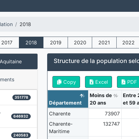
lation
2018
2017
2018
2019
2020
2021
2022
Structure de la population sel
Aquitaine
ements
Copy
Excel
PDF
Moins de
Entre 
351778
Département
20 ans
et 59 
-
Charente
73907
646932
Charente-
132747
Maritime
240583