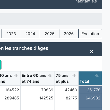
habitant.e.s
2023
2024
2025
2026
Evolution
on les tranches d'âges
20 ans
Entre 60 ans
75 ans
ans
et 74 ans
et plus
Total
164522
70889
42460
351778
289485
142525
82175
646932