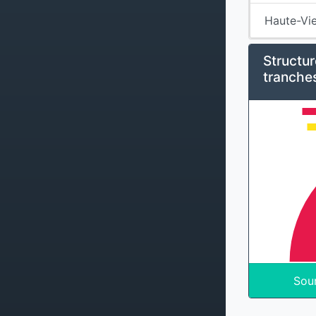
Haute-Vi
Structur
tranche
Sou