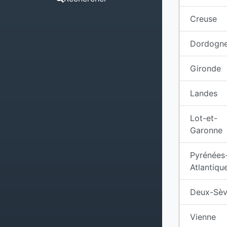
Creuse
Dordogn
Gironde
Landes
Lot-et-
Garonne
Pyrénées
Atlantiqu
Deux-Sèv
Vienne