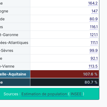
se
164.2
ogne
147
nde
80.9
es
116.1
t-Garonne
121.1
ées-Atlantiques
111.1
-Sèvres
99.9
ne
92.1
e-Vienne
113.5
elle-Aquitaine
107.6 %
ce
80.7 %
Sources :
Estimation de population
(
INSEE
)