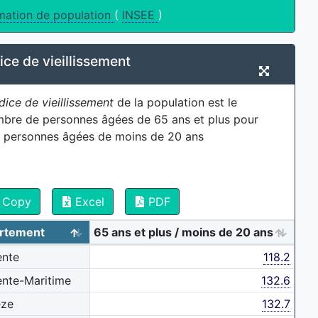
mation de population
(
INSEE
)
ice de vieillissement
dice de vieillissement
de la population est le
bre de personnes âgées de 65 ans et plus pour
 personnes âgées de moins de 20 ans
Copy
Excel
PDF
rtement
65 ans et plus / moins de 20 ans
ente
118.2
nte-Maritime
132.6
èze
132.7