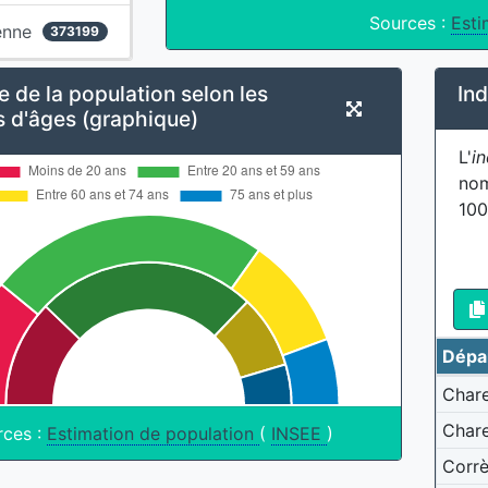
Sources :
Esti
enne
373199
e de la population selon les
Ind
s d'âges (graphique)
L'
in
nom
100
Dépa
Char
Chare
rces :
Estimation de population
(
INSEE
)
Corr