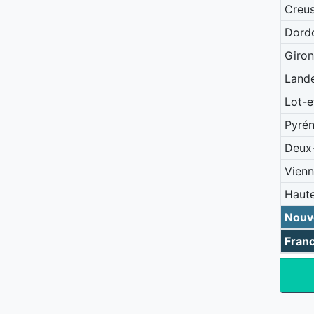
Creu
Dord
Giro
Land
Lot-e
Pyrén
Deux
Vien
Haut
Nouv
Fran