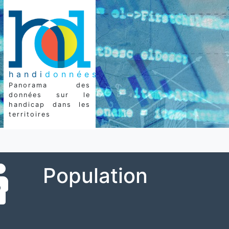
handi
données
Panorama des
données sur le
handicap dans les
territoires
Population