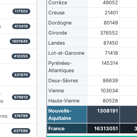
Corrèze
49052
117503
Creuse
21401
Dordogne
80149
e
413418
Gironde
376552
1601845
Landes
87450
Lot-et-Garonne
71418
410355
Pyrénées-
145314
Atlantiques
331970
Deux-Sèvres
86639
Vienne
103034
-
679810
Haute-Vienne
80528
es
Nouvelle-
1308191
res
374799
Aquitaine
France
16313051
437586