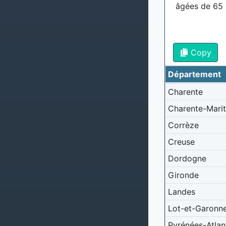
âgées de 65 
Copy
Département
Charente
Charente-Mari
Corrèze
Creuse
Dordogne
Gironde
Landes
Lot-et-Garonn
Pyrénées-Atlan