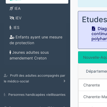
IEA
Etude
IEV
IES
Diagn
continu
Enfants ayant une mesure
polyhan
de protection
Jeunes adultes sous
Nouvelle-Aqu
amendement Creton
Départeme
Profil des adultes accompagnés par
le médico-social
Charente
Personnes handicapées vieillissantes
Charente-Ma