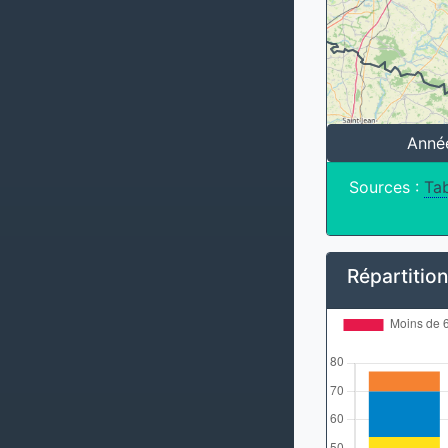
Anné
Sources :
Tab
Répartitio