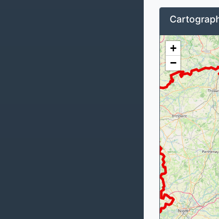
Cartograph
+
−