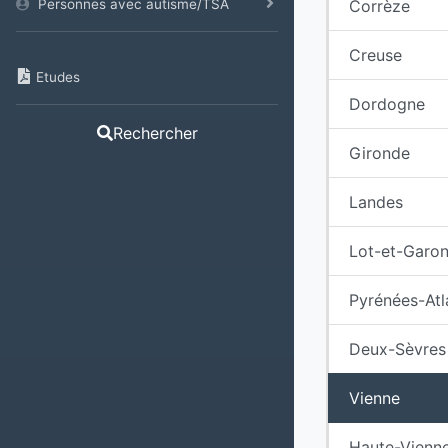
Personnes avec autisme/TSA
Corrèze
Creuse
Etudes
Dordogne
Rechercher
Gironde
Landes
Lot-et-Garo
Pyrénées-Atl
Deux-Sèvres
Vienne
Haute-Vienn