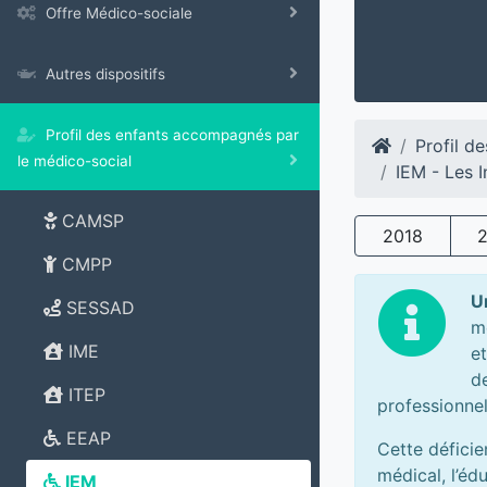
Offre Médico-sociale
Autres dispositifs
Profil des enfants accompagnés par
Profil d
le médico-social
IEM - Les I
CAMSP
2018
CMPP
U
SESSAD
m
IME
e
de
ITEP
professionnel
EEAP
Cette déficie
médical, l’éd
IEM