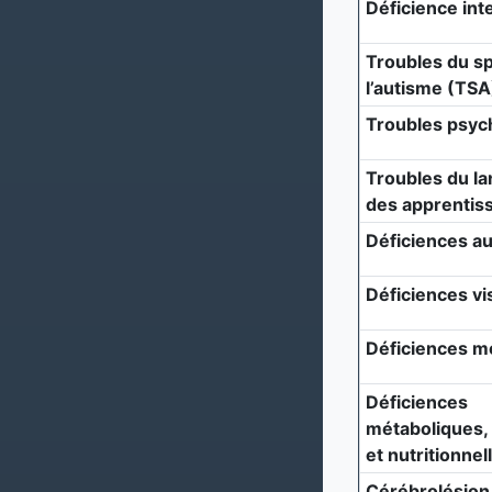
Déficience inte
Troubles du s
l’autisme (TSA
Troubles psyc
Troubles du la
des apprentis
Déficiences au
Déficiences vi
Déficiences m
Déficiences
métaboliques, 
et nutritionnel
Cérébrolésion