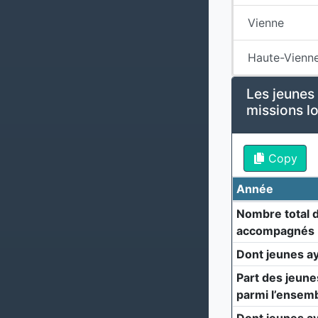
Vienne
Haute-Vienn
Les jeunes
missions l
Copy
Année
Nombre total 
accompagnés
Dont jeunes a
Part des jeun
parmi l’ensem
Dont jeunes a