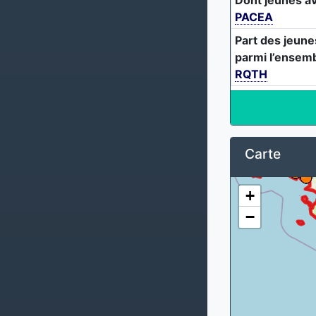
PACEA
Part des jeun
parmi l’ensem
RQTH
Carte
+
−